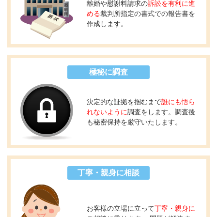
離婚や慰謝料請求の
訴訟を有利に進
める
裁判所指定の書式での報告書を
作成します。
極秘に調査
決定的な証拠を掴むまで
誰にも悟ら
れないように
調査をします。調査後
も秘密保持を厳守いたします。
丁寧・親身に相談
お客様の立場に立って
丁寧・親身に