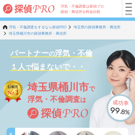
浮気・不倫調査は探偵プロ
探偵・興信所を料金比較
menu
浮気・不倫調査をするなら探偵PRO
埼玉県の探偵事務所・興信所
埼玉県桶川市の探偵事務所・興信所
パートナー
浮気・不倫
の
１人
悩まないで・・
で
埼玉県桶川市
で
浮気・不倫調査
は
成功率
99
.8%
各