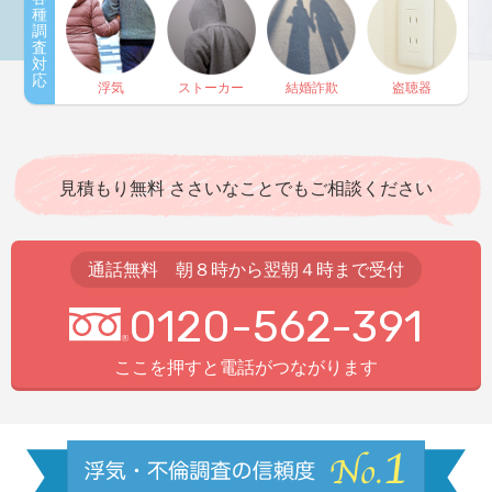
種
調
査
対
応
浮気
ストーカー
結婚詐欺
盗聴器
見積もり無料 ささいなことでもご相談ください
通話無料 朝８時から翌朝４時まで受付
0120-562-391
ここを押すと電話がつながります