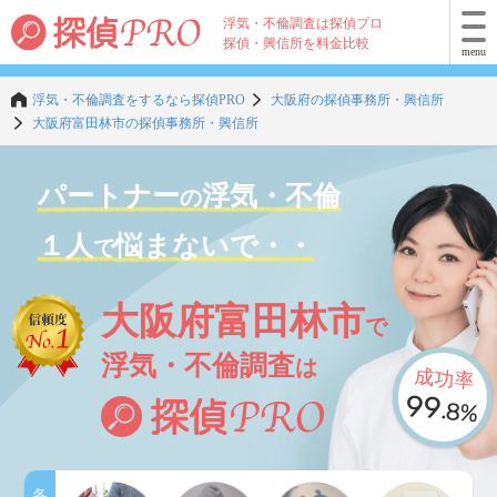
浮気・不倫調査は探偵プロ
探偵・興信所を料金比較
menu
浮気・不倫調査をするなら探偵PRO
大阪府の探偵事務所・興信所
大阪府富田林市の探偵事務所・興信所
パートナー
浮気・不倫
の
１人
悩まないで・・
で
大阪府富田林市
で
浮気・不倫調査
は
成功率
99
.8%
各