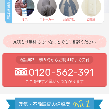
種
調
査
対
応
浮気
ストーカー
結婚詐欺
盗聴器
見積もり無料 ささいなことでもご相談ください
通話無料 朝８時から翌朝４時まで受付
0120-562-391
ここを押すと電話がつながります