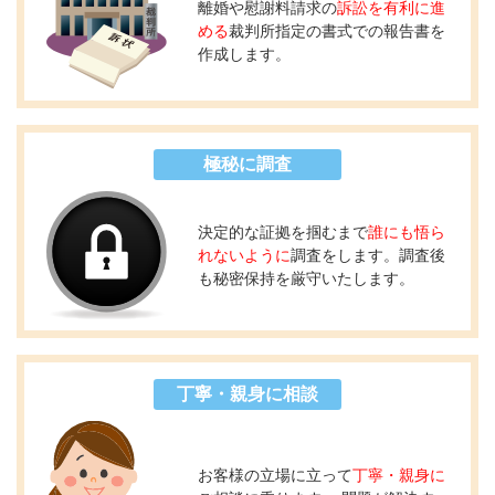
離婚や慰謝料請求の
訴訟を有利に進
める
裁判所指定の書式での報告書を
作成します。
極秘に調査
決定的な証拠を掴むまで
誰にも悟ら
れないように
調査をします。調査後
も秘密保持を厳守いたします。
丁寧・親身に相談
お客様の立場に立って
丁寧・親身に